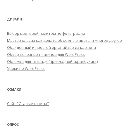
ДИЗАЙН
Выбор цветовой палитры по фотографии
Мастер-классы как делать объемные цветы и многое другое
Обалденный и простой органайзер из картона
Обзор полезных плагинов для WordPress
Обложка для тетради (прикладной скрапбукинг)
Уроки по WordPress
ССЫЛКИ
Сайт "Старые газеты"
ОПРОС