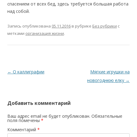
спасением от всех бед, здесь требуется большая работа
над собой.
Запись опубликована
05.11.2016
в рубрике
Без рубрики
с
метками
организация жизни
.
Н
←
О каллиграфии
Мягкие игрушки на
а
новогоднюю елку
→
в
и
Добавить комментарий
г
а
Ваш адрес email не будет опубликован.
Обязательные
поля помечены
*
ц
Комментарий
*
и