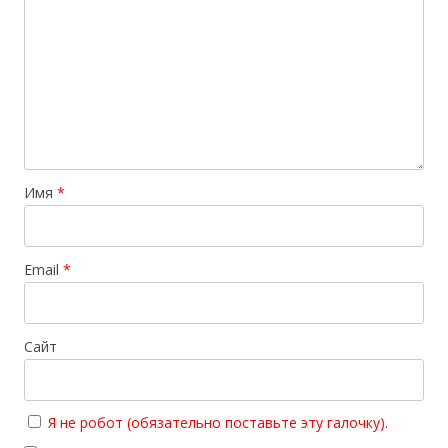
я
п
о
з
а
п
и
Имя
*
с
я
м
Email
*
Сайт
Я не робот (обязательно поставьте эту галочку).