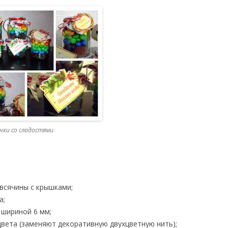
чки со сладостями
всячины с крышками;
а;
 шириной 6 мм;
цвета (заменяют декоративную двухцветную нить);