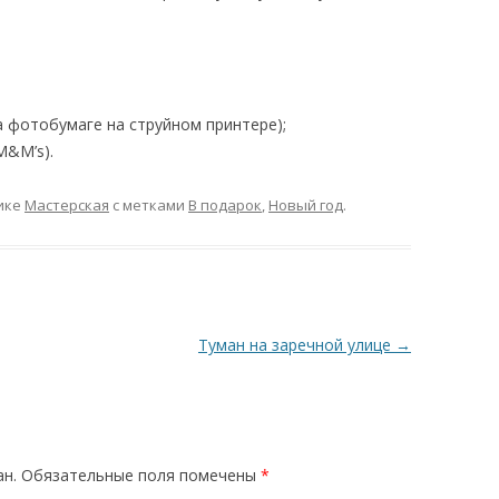
а фотобумаге на струйном принтере);
M&M’s).
ике
Мастерская
с метками
В подарок
,
Новый год
.
Туман на заречной улице
→
ан.
Обязательные поля помечены
*