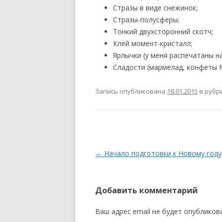
Стразы в виде снежинок;
Стразы-полусферы;
Тонкий двухсторонний скотч;
Клей момент-кристалл;
Ярлычки (у меня распечатаны н
Сладости (мармелад, конфеты 
Запись опубликована
18.01.2015
в рубр
Н
←
Начало подготовки к Новому году
а
в
Добавить комментарий
и
г
Ваш адрес email не будет опубликов