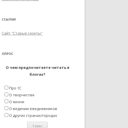
ССЫЛКИ
Сайт "Старые газеты"
ОПРОС
О чем предпочитаете читать в
блогах?
Про 1С
О творчестве
О жизни
О ведении ежедневников
О других странах/городах