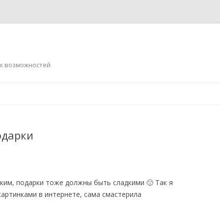
ых возможностей
Перейти
к
содержимому
одарки
ким, подарки тоже должны быть сладкими 🙂 Так я
картинками в интернете, сама смастерила