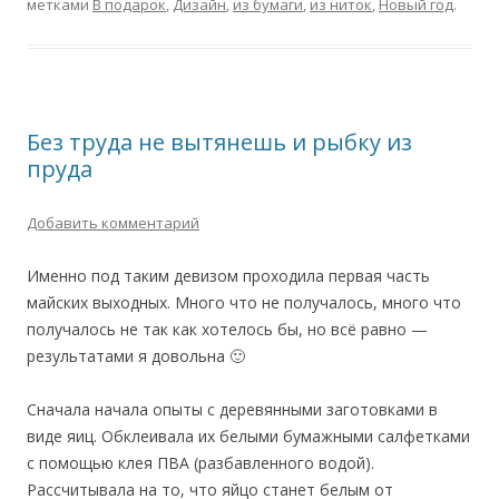
метками
В подарок
,
Дизайн
,
из бумаги
,
из ниток
,
Новый год
.
Без труда не вытянешь и рыбку из
пруда
Добавить комментарий
Именно под таким девизом проходила первая часть
майских выходных. Много что не получалось, много что
получалось не так как хотелось бы, но всё равно —
результатами я довольна 🙂
Сначала начала опыты с деревянными заготовками в
виде яиц. Обклеивала их белыми бумажными салфетками
с помощью клея ПВА (разбавленного водой).
Рассчитывала на то, что яйцо станет белым от