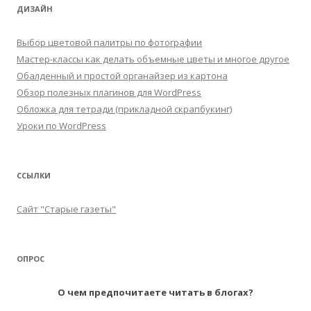
ДИЗАЙН
Выбор цветовой палитры по фотографии
Мастер-классы как делать объемные цветы и многое другое
Обалденный и простой органайзер из картона
Обзор полезных плагинов для WordPress
Обложка для тетради (прикладной скрапбукинг)
Уроки по WordPress
ССЫЛКИ
Сайт "Старые газеты"
ОПРОС
О чем предпочитаете читать в блогах?