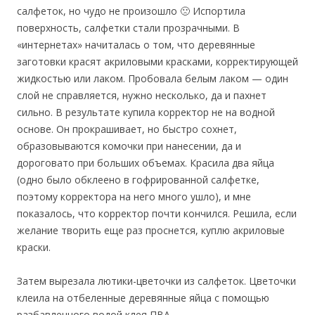
салфеток, но чудо не произошло 🙁 Испортила
поверхность, салфетки стали прозрачными. В
«интернетах» начиталась о том, что деревянные
заготовки красят акриловыми красками, корректирующей
жидкостью или лаком. Пробовала белым лаком — один
слой не справляется, нужно несколько, да и пахнет
сильно. В результате купила корректор не на водной
основе. Он прокрашивает, но быстро сохнет,
образовываются комочки при нанесении, да и
дороговато при больших объемах. Красила два яйца
(одно было обклеено в гофрированной салфетке,
поэтому корректора на него много ушло), и мне
показалось, что корректор почти кончился. Решила, если
желание творить еще раз проснется, куплю акриловые
краски.
Затем вырезала лютики-цветочки из салфеток. Цветочки
клеила на отбеленные деревянные яйца с помощью
разбавленного водой клея ПВА.