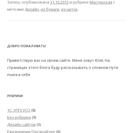
Запись опубликована
31.10.2012
в рубрике
Мастерская
с
метками
Дизайн
,
из бумаги
,
из ниток
.
ДОБРО ПОЖАЛОВАТЬ!
Приветствую вас на своем сайте. Меня зовут Юля. На
страницах этого блога буду рассказывать о сложном пути
поиска себя
РУБРИКИ
1С: УПП/УСО
(8)
Без рубрики
(9)
Дизайн сайтов
(3)
Ежедневник/Органайзер
(6)