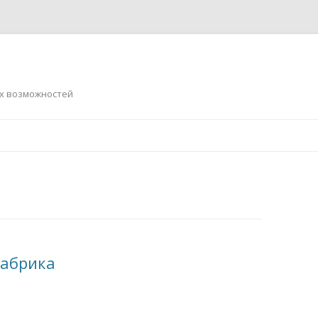
ых возможностей
Перейти
к
содержимому
фабрика