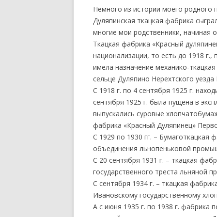
Немного из истории моего родного по
Дуляпинская ткацкая фабрика сыгра
многие мои родственники, начиная о
Ткацкая фабрика «Красный дуляпинец
национализации, то есть до 1918 г.
имела назначение механико-ткацкая
сельце Дуляпино Нерехтского уезда 
С 1918 г. по 4 сентября 1925 г. нахо
сентября 1925 г. была пущена в эксп
выпускались суровые хлопчатобумажн
фабрика «Красный Дуляпинец» Перв
С 1929 по 1930 гг. – Бумаготкацкая
объединения льнопеньковой промыш
С 20 сентября 1931 г. – ткацкая фа
государственного треста льняной п
С сентября 1934 г. – ткацкая фабри
Ивановскому государственному хло
А с июня 1935 г. по 1938 г. фабрик