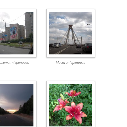
олетая Череповец
Мост в Череповце