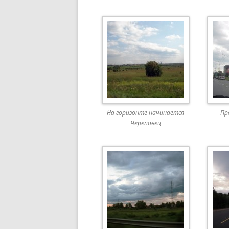
На горизонте начинается
Пр
Череповец