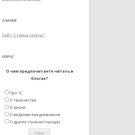
ССЫЛКИ
Сайт "Старые газеты"
ОПРОС
О чем предпочитаете читать в
блогах?
Про 1С
О творчестве
О жизни
О ведении ежедневников
О других странах/городах