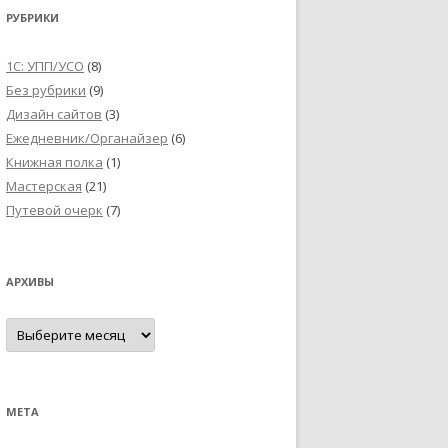
РУБРИКИ
1С: УПП/УСО
(8)
Без рубрики
(9)
Дизайн сайтов
(3)
Ежедневник/Органайзер
(6)
Книжная полка
(1)
Мастерская
(21)
Путевой очерк
(7)
АРХИВЫ
Архивы
МЕТА