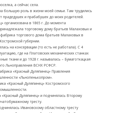
селка, а сейчас села.
ла большую роль в жизни моей семьи. Там трудились
т прадедушек и прабабушек до моих родителей.
» организована в 1865 г. До момента
, принадлежала торговому дому братьев Малаховых и
 фабрика торгового дома братьев Малаховых в
Костромской губернии.
дилась на консервации (то есть не работала). С 4
луатацию, где на Платовских механических станках
ые ткани и до 1928 г. называлась – Бумаготкацкая
ого Льноправления ВСНХ РСФСР.
 фабрика «Красный Дуляпинец» Правления
ленности «Льнопенькопром».
брика «Красный Дуляпинец» Костромского
ромышленности.
ка «Красный Дуляпинец» и подчинялась Второму
пчатобумажному тресту.
а подчинялась Ивановскому областному тресту