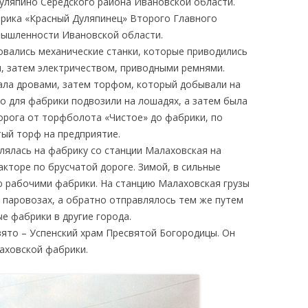
уляпино Середского района Ивановской области.
фабрика «Красный Дуляпинец» Второго Главного
ышленности Ивановской области.
овались механические станки, которые приводились
, затем электричеством, приводными ремнями.
ала дровами, затем торфом, который добывали на
о для фабрики подвозили на лошадях, а затем была
орога от торфболота «Чистое» до фабрики, по
ый торф на предприятие.
лялась на фабрику со станции Малаховская на
акторе по брусчатой дороге. Зимой, в сильные
ю рабочими фабрики. На станцию Малаховская грузы
 паровозах, а обратно отправлялось тем же путем
е фабрики в другие города.
Свято – Успенский храм Пресвятой Богородицы. Он
аховской фабрики.