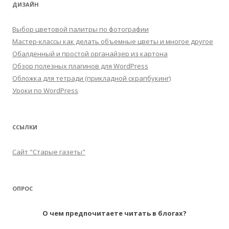
ДИЗАЙН
Выбор цветовой палитры по фотографии
Мастер-классы как делать объемные цветы и многое другое
Обалденный и простой органайзер из картона
Обзор полезных плагинов для WordPress
Обложка для тетради (прикладной скрапбукинг)
Уроки по WordPress
ССЫЛКИ
Сайт "Старые газеты"
ОПРОС
О чем предпочитаете читать в блогах?