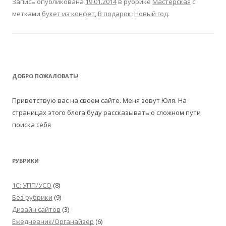
Запись опубликована
19.01.2014
в рубрике
Мастерская
с
метками
букет из конфет
,
В подарок
,
Новый год
.
ДОБРО ПОЖАЛОВАТЬ!
Приветствую вас на своем сайте. Меня зовут Юля. На
страницах этого блога буду рассказывать о сложном пути
поиска себя
РУБРИКИ
1С: УПП/УСО
(8)
Без рубрики
(9)
Дизайн сайтов
(3)
Ежедневник/Органайзер
(6)